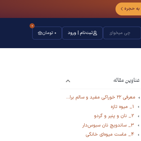
 به حجره
0
ثبت‌نام | ورود
۰
تومان
عناوین مقاله
معرفی ۲۲ خوراکی‌ مفید و سالم برای زنگ تفریح دانش آموزان
1_ میوه تازه
2_ نان و پنیر و گردو
3_ ساندویچ نان سبوس‌دار
4_ ماست میوه‌ای خانگی