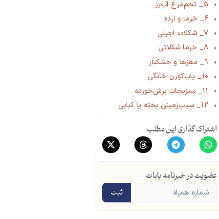
5_ تخم‌مرغ آب‌پز
6_ خرما و ارده
7_ شکلات آجیلی
8_ خرما شکلاتی
9_ مغزها و خشکبار
10_ پاپ‌کورن خانگی
11_ سبزیجات برش‌خورده
12_ سیب‌زمینی پخته یا کبابی
13_ کوکو سبزی یا کتلت کوچک خانگی
اشتراک گذاری این مطلب
14_ لقمه مرغ یا گوشت و سبزیجات در نان لواش
15_ چوب شور
16_ نان خشک یا بیسکویت سبوس‌دار همراه با شیر کم‌چرب
عضویت در خبرنامه بابات
17_ پنیر خامه‌ای یا کاتیج با میوه تازه یا کمی عسل
18_ اسموتی ساده (شیر یا ماست + موز یا توت)
ثبت
19_ برگه‌های میوه خشک بدون شکر افزوده