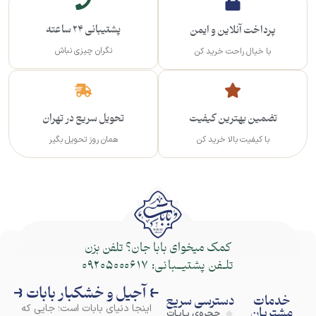
پشتیبانی 24 ساعته
پرداخت آنلاین و ایمن
نگران چیزی نباش
با خیال راحت خرید کن
تضمین بهترین کیفیت
تحویل سریع در تهران
با کیفیت بالا خرید کن
همان روز تحویل بگیر
کمک میخوای بابا جان؟ تلفن بزن
تلـفن پشتیــبانی:
09205000617
⥼ آجیل و خشکبار بابات ⥽
خدمات
دسترسی سریع
اینجا دنیای بابات است؛ جایی که
مشتریان
حجره‌ی بـابـات