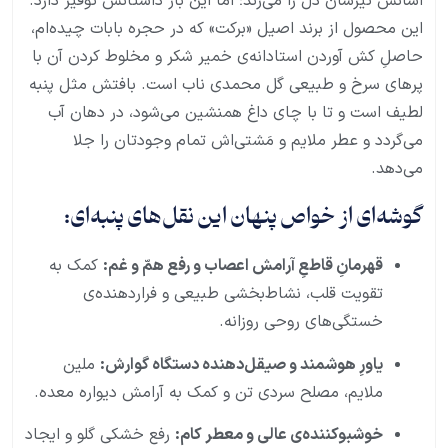
اسانس تیزشان دل را می‌زند؛ اما این بار داستانش توفیر دارد.
این محصول از برند اصیل «برکت» که در حجره بابات چیده‌ام،
حاصلِ کش آوردن استادانه‌ی خمیر شکر و مخلوط کردن آن با
پرهای سرخ و طبیعی گل محمدی ناب است. بافتش مثل پنبه
لطیف است و تا با چای داغ همنشین می‌شود، در دهان آب
می‌گردد و عطر ملایم و مَشتی‌اش تمام وجودتان را جلا
می‌دهد.
گوشه‌ای از خواص پنهان این نقل‌های پنبه‌ای:
قهرمانِ قاطعِ آرامش اعصاب و رفع همّ و غم:
کمک به
تقویت قلب، نشاط‌بخشی طبیعی و فراردهنده‌ی
خستگی‌های روحی روزانه.
یاورِ هوشمند و صیقل‌دهنده دستگاه گوارش:
ملین
ملایم، مصلح سردی تن و کمک به آرامش دیواره معده.
خوشبوکننده‌ی عالی و معطر کام:
رفع خشکی گلو و ایجاد