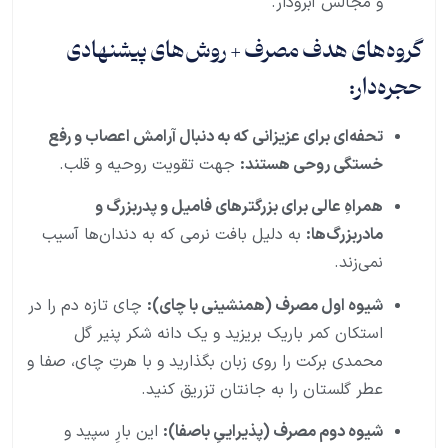
و مجالس آبرودار.
گروه‌های هدف مصرف + روش‌های پیشنهادی
حجره‌دار:
تحفه‌ای برای عزیزانی که به دنبال آرامش اعصاب و رفع
خستگی روحی هستند:
جهت تقویت روحیه و قلب.
همراهِ عالی برای بزرگترهای فامیل و پدربزرگ و
مادربزرگ‌ها:
به دلیل بافت نرمی که به دندان‌ها آسیب
نمی‌زند.
شیوه اول مصرف (همنشینی با چای):
چای تازه دم را در
استکان کمر باریک بریزید و یک دانه شکر پنیر گل
محمدی برکت را روی زبان بگذارید و با هرتِ چای، صفا و
عطر گلستان را به جانتان تزریق کنید.
شیوه دوم مصرف (پذیراییِ باصفا):
این بارِ سپید و