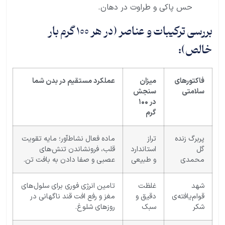
حس پاکی و طراوت در دهان.
بررسی ترکیبات و عناصر (در هر ۱۰۰ گرم بار
خالص):
فاکتورهای
میزان
عملکرد مستقیم در بدن شما
سلامتی
سنجش
در ۱۰۰
گرم
پربرگ زنده
تراز
ماده فعال نشاط‌آور؛ مایه تقویت
گل
استاندارد
قلب، فرونشاندن تنش‌های
محمدی
و طبیعی
عصبی و صفا دادن به بافت تن.
شهد
غلظت
تامین انرژی فوری برای سلول‌های
قوام‌یافته‌ی
دقیق و
مغز و رفع افت قند ناگهانی در
شکر
سبک
روزهای شلوغ.