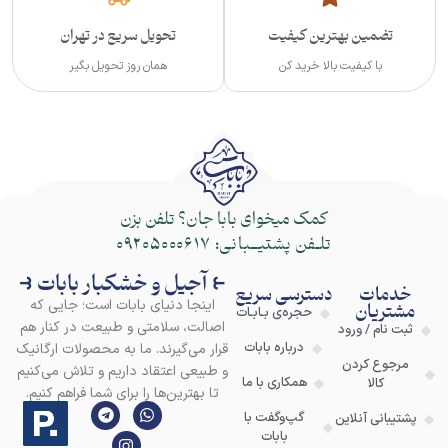
تضمین بهترین کیفیت
تحویل سریع در تهران
با کیفیت بالا خرید کن
همان روز تحویل بگیر
کمک میخوای بابا جان؟ تلفن بزن
تلـفن پشتیــبانی:
09205000617
⥼ آجیل و خشکبار بابات ⥽
خدمات
دسترسی سریع
اینجا دنیای بابات است؛ جایی که
مشتریان
حجره‌ی بـابـات
اصالت، سلامتی و طبیعت در کنار هم
ثبت نام / ورود
درباره بابات
قرار می‌گیرند. ما به محصولات ارگانیک
مرجوع کردن
و طبیعی اعتقاد داریم و تلاش می‌کنیم
همکاری با ما
کالا
تا بهترین‌ها را برای شما فراهم کنیم.
گپ‌وگفت با
پشتیبانی آنلاین
بابات