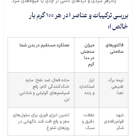
پادزهرِ سردی و دردهای ناشی از چای یا میوه‌های سرد.
بررسی ترکیبات و عناصر (در هر ۱۰۰ گرم بار
خالص):
فاکتورهای
میزان
عملکرد مستقیم در بدن شما
سلامتی
سنجش
در ۱۰۰
گرم
نرمه برگ
تراز
ماده فعال ضد نفخ؛ مایه
طبیعی
استاندارد
خنک‌کنندگی کام، رفع
نعنا
و زنده
اسپاسم‌های گوارشی و شادابی
تن.
شهد
غلظت
تامین انرژی فوری برای سلول‌های
قوام‌یافته‌ی
دقیق و
مغز و رفع افت قند ناگهانی در
شکر
سبک
روزهای شلوغ.