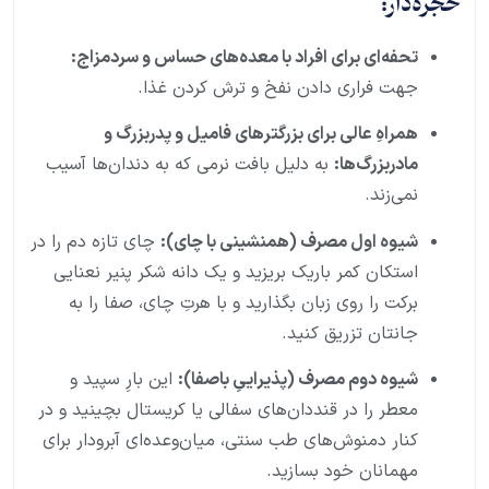
حجره‌دار:
تحفه‌ای برای افراد با معده‌های حساس و سردمزاج:
جهت فراری دادن نفخ و ترش کردن غذا.
همراهِ عالی برای بزرگترهای فامیل و پدربزرگ و
مادربزرگ‌ها:
به دلیل بافت نرمی که به دندان‌ها آسیب
نمی‌زند.
شیوه اول مصرف (همنشینی با چای):
چای تازه دم را در
استکان کمر باریک بریزید و یک دانه شکر پنیر نعنایی
برکت را روی زبان بگذارید و با هرتِ چای، صفا را به
جانتان تزریق کنید.
شیوه دوم مصرف (پذیراییِ باصفا):
این بارِ سپید و
معطر را در قنددان‌های سفالی یا کریستال بچینید و در
کنار دمنوش‌های طب سنتی، میان‌وعده‌ای آبرودار برای
مهمانان خود بسازید.