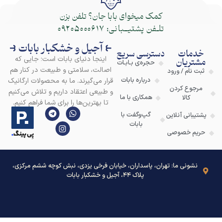
کمک میخوای بابا جان؟ تلفن بزن
تلـفن پشتیــبانی:
09205000617
⥼ آجیل و خشکبار بابات ⥽
خدمات
دسترسی سریع
اینجا دنیای بابات است؛ جایی که
مشتریان
حجره‌ی بـابـات
اصالت، سلامتی و طبیعت در کنار هم
ثبت نام / ورود
درباره بابات
قرار می‌گیرند. ما به محصولات ارگانیک
مرجوع کردن
و طبیعی اعتقاد داریم و تلاش می‌کنیم
همکاری با ما
کالا
تا بهترین‌ها را برای شما فراهم کنیم.
گپ‌وگفت با
پشتیبانی آنلاین
بابات
حریم خصوصی
نشونی ما: تهران، پاسداران، خیابان فرخی یزدی، نبش کوچه ششم مرکزی،
پلاک ۴۴، آجیل و خشکبار بابات