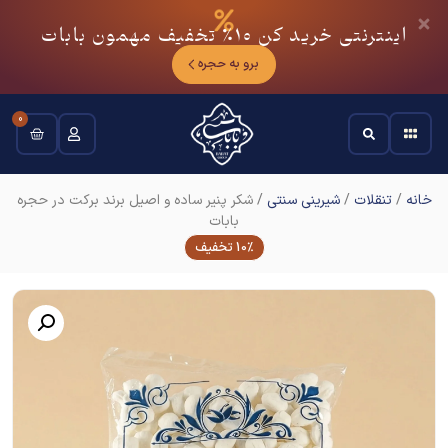
اینترنتی خرید کن
10٪
تخفیف مهمون بابات
برو به حجره
0
خانه
/
تنقلات
/
شیرینی سنتی
/ شکر پنیر ساده و اصیل برند برکت در حجره
بابات
10% تخفیف