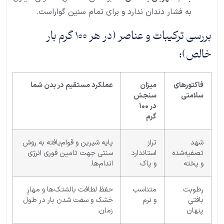
به فشار دندان ندارد و برای تمام سنین گواراست.
بررسی ترکیبات و عناصر (در هر ۱۰۰ گرم بار
خالص):
فاکتورهای
میزان
عملکرد مستقیم در بدن شما
سلامتی
سنجش
در ۱۰۰
گرم
شهد
تراز
پایه شیرین و قوام‌یافته به روش
تصفیه‌شده
استاندارد
سنتی جهت تامین فوری انرژی
و پخته
و پاک
اندام‌ها.
رطوبت
متناسب
حفظ لطافت بالشتک‌ها و مهارِ
بافتیِ
و نرم
خشک و سفت شدن بار در طول
پنهان
زمان.