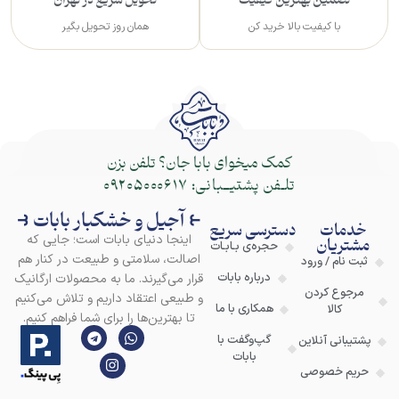
تضمین بهترین کیفیت
تحویل سریع در تهران
با کیفیت بالا خرید کن
همان روز تحویل بگیر
کمک میخوای بابا جان؟ تلفن بزن
تلـفن پشتیــبانی:
09205000617
⥼ آجیل و خشکبار بابات ⥽
خدمات
دسترسی سریع
اینجا دنیای بابات است؛ جایی که
مشتریان
حجره‌ی بـابـات
اصالت، سلامتی و طبیعت در کنار هم
ثبت نام / ورود
درباره بابات
قرار می‌گیرند. ما به محصولات ارگانیک
مرجوع کردن
و طبیعی اعتقاد داریم و تلاش می‌کنیم
همکاری با ما
کالا
تا بهترین‌ها را برای شما فراهم کنیم.
گپ‌وگفت با
پشتیبانی آنلاین
بابات
حریم خصوصی