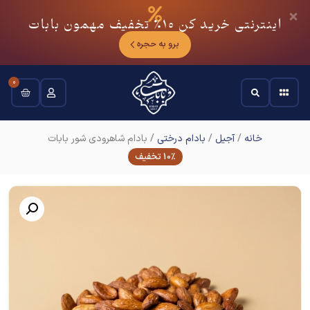
اینترنتی خرید کن
10٪
تخفیف مهمون بابات
برو به حجره
0
خانه
/
آجیل
/
بادام درختی
/ بادام شاهرودی شور بابات
10% تخفیف