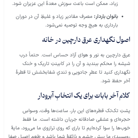
زیاد، ممکن است باعث سوزش معدهٔ این عزیزان شود.
بانوان باردار:
مصرف مقادیر زیاد و غلیظِ آن در دوران
بارداری به هیچ وجه توصیه نمی‌شود.
اصول نگهداری عرق دارچین در خانه
عرق دارچین به نور و هوای آزاد حساس است. حتماً درب
شیشه را محکم ببندید و آن را در کابینتِ تاریک و خنک
نگهداری کنید تا عطرِ جادویی و تندیِ شفابخشش تا قطرهٔ
آخر حفظ شود.
کلام آخر بابات برای یک انتخابِ آبرودار
پشتِ تک‌تک قطره‌های این بار، ساعت‌ها وقت، وسواسِ
حجره‌ای و عشقی صادقانه جریان داشته است. ما فقط
خوب‌ها را سوا کرده‌ایم تا باری که روی ترازوی ما می‌رود، مایهٔ
روسپیدیِ ما پیشِ چشم و ذائقهٔ شما باشد و طعمِ اصیلِ صفا