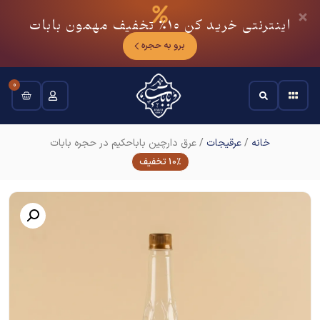
اینترنتی خرید کن
10٪
تخفیف مهمون بابات
برو به حجره
0
خانه
/
عرقیجات
/ عرق دارچین باباحکیم در حجره بابات
10% تخفیف