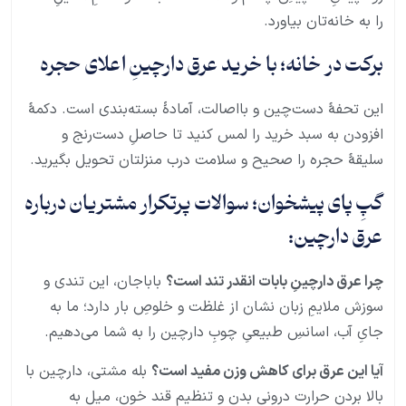
را به خانه‌تان بیاورد.
برکت در خانه؛ با خرید عرق دارچینِ اعلای حجره
این تحفهٔ دست‌چین و بااصالت، آمادۀ بسته‌بندی است. دکمهٔ
افزودن به سبد خرید را لمس کنید تا حاصلِ دست‌رنج و
سلیقهٔ حجره را صحیح و سلامت درب منزلتان تحویل بگیرید.
گپِ پای پیشخوان؛ سوالات پرتکرار مشتریان درباره
عرق دارچین:
چرا عرق دارچینِ بابات انقدر تند است؟
باباجان، این تندی و
سوزش ملایمِ زبان نشان از غلظت و خلوصِ بار دارد؛ ما به
جایِ آب، اسانسِ طبیعیِ چوبِ دارچین را به شما می‌دهیم.
آیا این عرق برای کاهش وزن مفید است؟
بله مشتی، دارچین با
بالا بردن حرارت درونی بدن و تنظیم قند خون، میل به