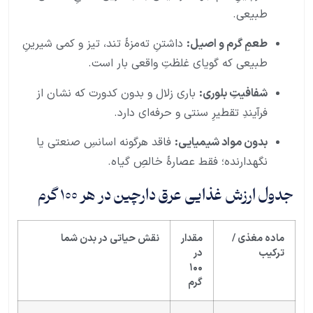
طبیعی.
طعمِ گرم و اصیل:
داشتنِ ته‌مزهٔ تند، تیز و کمی شیرینِ
طبیعی که گویای غلظتِ واقعی بار است.
شفافیتِ بلوری:
باری زلال و بدون کدورت که نشان از
فرآیندِ تقطیرِ سنتی و حرفه‌ای دارد.
بدون مواد شیمیایی:
فاقد هرگونه اسانسِ صنعتی یا
نگهدارنده؛ فقط عصارهٔ خالصِ گیاه.
جدول ارزش غذایی عرق دارچین در هر ۱۰۰ گرم
ماده مغذی /
مقدار
نقش حیاتی در بدن شما
ترکیب
در
۱۰۰
گرم