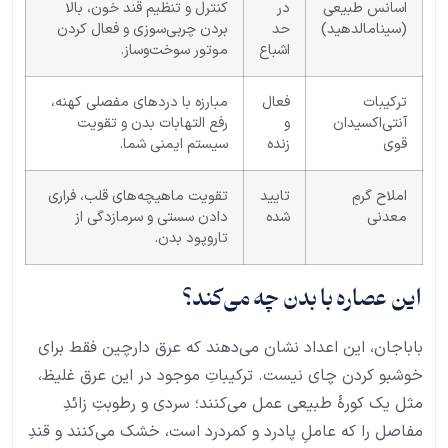
اسانس طبیعی
در
کنترل و تنظیم قند خون، بالا
(سینامالدهید)
حد
بردن چربی‌سوزی و فعال کردن
اشباع
موتور سوخت‌وساز.
ترکیبات
فعال
مبارزه با دردهای مفصلی کهنه،
آنتی‌اکسیدان
و
رفع التهابات بدن و تقویت
قوی
زنده
سیستم ایمنی شما.
املاح گرمِ
تایید
تقویت ماهیچه‌های قلب، فراری
معدنی
شده
دادن سستی و سرمازدگی از
تاروپود بدن.
این عصاره با بدن چه می‌کند؟
باباجان، این اعداد نشان می‌دهند که عرق دارچین فقط برای
خوشبو کردن چای نیست. ترکیباتِ موجود در این عرق غلیظ،
مثل یک کورهٔ طبیعی عمل می‌کنند؛ سردی و رطوبتِ زائدِ
مفاصل را که عاملِ پادرد و کمردرد است، خشک می‌کنند و قندِ