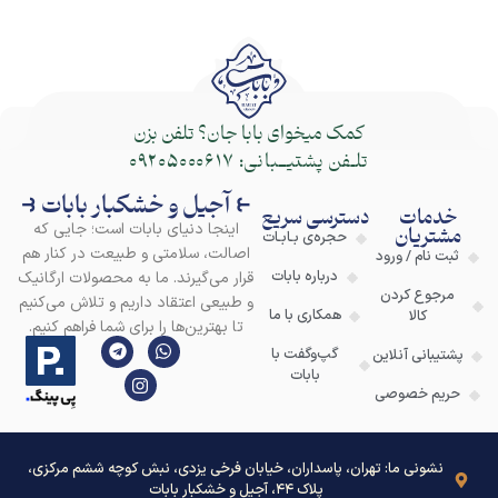
کمک میخوای بابا جان؟ تلفن بزن
تلـفن پشتیــبانی:
09205000617
⥼ آجیل و خشکبار بابات ⥽
خدمات
دسترسی سریع
اینجا دنیای بابات است؛ جایی که
مشتریان
حجره‌ی بـابـات
اصالت، سلامتی و طبیعت در کنار هم
ثبت نام / ورود
درباره بابات
قرار می‌گیرند. ما به محصولات ارگانیک
مرجوع کردن
و طبیعی اعتقاد داریم و تلاش می‌کنیم
همکاری با ما
کالا
تا بهترین‌ها را برای شما فراهم کنیم.
گپ‌وگفت با
پشتیبانی آنلاین
بابات
حریم خصوصی
نشونی ما: تهران، پاسداران، خیابان فرخی یزدی، نبش کوچه ششم مرکزی،
پلاک ۴۴، آجیل و خشکبار بابات