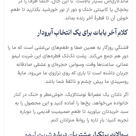
ماندگاری‌اش بسیار بالاست. با این حال، حتماً ظرف را در
یخچال یا کابینتی خنک و دور از نور خورشید بگذارید تا طعمِ
خوشِ آن تا قطرهٔ آخر زنده بماند.
کلام آخر بابات برای یک انتخابِ آبرودار
قشنگیِ روزگار به همین صفا و طعم‌های بی‌غشی است که ما را
دورِ هم جمع می‌کند. پشتِ تک‌تک قطره‌های این شربت لیمو
عمانی، ساعت‌ها وقت، وسواسِ حجره‌ای و عشقی صادقانه
جریان داشته است تا باری که روی ترازوی ما می‌رود، مایهٔ
روسپیدیِ ما پیشِ چشم و ذائقهٔ شما باشد.
اگر دلتان یک عصرانهٔ نوستالژیک، خوش‌عطر و خنک در کنار
خانواده می‌خواهد، یخ‌ها را آماده کنید و این محصول را به
سبد خریدتان بیاورید تا طعمِ صمیمیتِ قدیمی را دوباره
تجربه کنید؛ بارِ تازه را روانهٔ منزلتان کنم.
سوالات پرتکرار مشتریان درباره
شربت لیمو