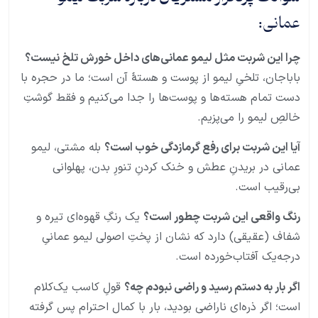
عمانی:
چرا این شربت مثل لیمو عمانی‌های داخل خورش تلخ نیست؟
باباجان، تلخیِ لیمو از پوست و هستهٔ آن است؛ ما در حجره با
دست تمام هسته‌ها و پوست‌ها را جدا می‌کنیم و فقط گوشتِ
خالصِ لیمو را می‌پزیم.
آیا این شربت برای رفع گرمازدگی خوب است؟
بله مشتی، لیمو
عمانی در بریدنِ عطش و خنک کردنِ تنورِ بدن، پهلوانی
بی‌رقیب است.
رنگ واقعی این شربت چطور است؟
یک رنگِ قهوه‌ای تیره و
شفاف (عقیقی) دارد که نشان از پختِ اصولی لیمو عمانیِ
درجه‌یک آفتاب‌خورده است.
اگر بار به دستم رسید و راضی نبودم چه؟
قولِ کاسب یک‌کلام
است؛ اگر ذره‌ای ناراضی بودید، بار با کمال احترام پس گرفته