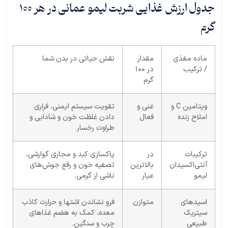
جدول ارزش غذایی شربت لیمو عمانی در هر
۱۰۰
گرم
ماده مغذی
مقدار
نقش حیاتی در بدن شما
/ ترکیب
در ۱۰۰
گرم
ویتامین C و
غنی و
تقویت سیستم ایمنی، فراری
املاح زنده
فعال
دادن غلظت خون و شادابی و
طراوت رخسار.
ترکیبات
در
پاکسازی کبد و مجاری گوارشی،
آنتی‌اکسیدان
بالاترین
تصفیه خون و رفع جوش‌های
لیمو
عیار
ناشی از گرمی.
اسیدهای
متوازن
فرو نشاندن اشتها و حرارت کاذب
سیتریک
معده، کمک به هضم غذاهای
طبیعی
چرب و سنگین.