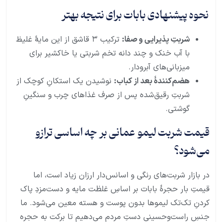
نحوه پیشنهادی بابات برای نتیجه بهتر
شربتِ پذیرایی و صفا:
ترکیب ۳ قاشق از این مایهٔ غلیظ
با آب خنک و چند دانه تخم شربتی یا خاکشیر برای
میزبانی‌های آبرودار.
هضم‌کنندهٔ بعد از کباب:
نوشیدن یک استکانِ کوچک از
شربتِ رقیق‌شده پس از صرف غذاهای چرب و سنگینِ
گوشتی.
قیمت شربت لیمو عمانی بر چه اساسی ترازو
می‌شود؟
در بازار شربت‌های رنگی و اسانس‌دار ارزان زیاد است، اما
قیمتِ بار حجرهٔ بابات بر اساسِ غلظت مایه و دست‌مزدِ پاک
کردنِ تک‌تک لیموها بدون پوست و هسته معین می‌شود. ما
جنسِ راست‌وحسینی دستِ مردم می‌دهیم تا برکت به حجره