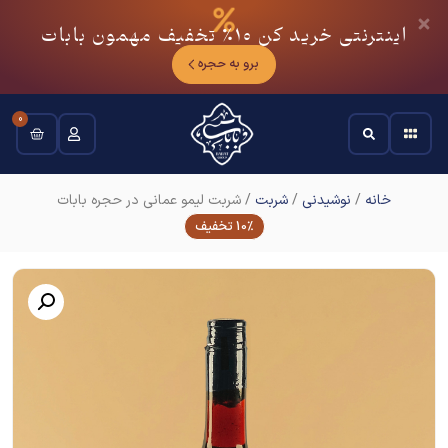
اینترنتی خرید کن
10٪
تخفیف مهمون بابات
برو به حجره
0
خانه
/
نوشیدنی
/
شربت
/ شربت لیمو عمانی در حجره بابات
10% تخفیف