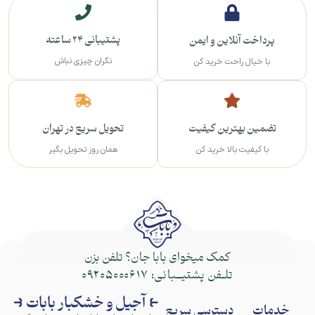
پشتیبانی 24 ساعته
پرداخت آنلاین و ایمن
نگران چیزی نباش
با خیال راحت خرید کن
تضمین بهترین کیفیت
تحویل سریع در تهران
با کیفیت بالا خرید کن
همان روز تحویل بگیر
کمک میخوای بابا جان؟ تلفن بزن
تلـفن پشتیــبانی:
09205000617
⥼ آجیل و خشکبار بابات ⥽
خدمات
دسترسی سریع