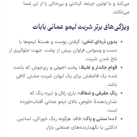
می‌کند و با اولین جرعه، کرختی و بی‌حالی را از تن شما
می‌تکاند.
ویژگی‌های برترِ شربت لیمو عمانی بابات
بدون ذره‌ای تلخی:
گرفتن پوست و هستهٔ لیموها با
دست و وسواس فراوان پیش از پخت، جهت جلوگیری از
تلخ شدن شربت.
قوامِ جاندار و غلیظ:
پختِ اصولی و ریزجوش که باعث
شده یک قاشقش برای یک لیوان شربتِ مشتی کافی
باشد.
رنگِ عقیقی و شفاف:
باری زلال و تیره-رنگ که
نشان‌دهندهٔ خلوصِ بالای لیمو عمانیِ آفتاب‌خورده
است.
۱۰۰٪
سنتی و پاک:
فاقد هرگونه رنگ خوراکی، اسانسِ
ادکلنی یا نگهدارنده‌های صنعتی بازار.