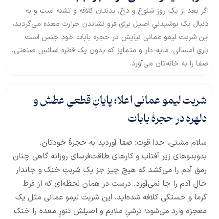
اگر بعد از یک روز شلوغ و داغ، بدنتان کلافه و تشنه است و به
دنبال یک نوشیدنیِ اصیل برای فرو نشاندن حرارت معده می‌گردید،
این شربت لیمو عمانی نیایش در حجره بابات خودِ جنس است.
باری امسالی، مایه-دار و متمایز که بدون یک قطره اسانسِ صنعتی،
صفا را به خانه‌تان می‌آورد.
شربت لیمو عمانی اعلا؛ پایانِ قطعیِ عطش و
دلهره در حجرهٔ بابات
سلام مشتی، خدا قوت؛ صفا آوردید به حجرهٔ خودتان.
بدوبدوهای زیر آفتاب و کارهای طاقت‌فرسای روزانه گاهی چنان
رمق آدم را می‌کشد که هیچ چیز جز یک شربتِ خنک و جاندار
حالِ آدم را جا نمی‌آورد. درست در همان لحظه‌ای که از فرط
گرما و خستگی کلافه شده‌اید، این شربت لیمو عمانی مثل یک
معجزه وارد می‌شود؛ ترشیِ ملایم و اصیلش تنورِ معده را خنک