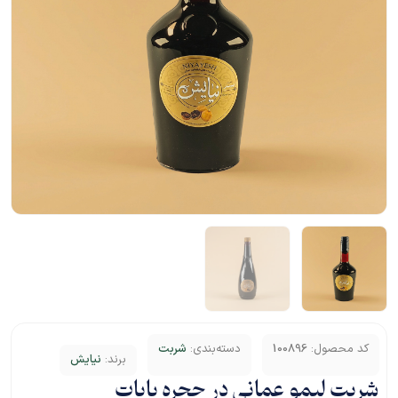
کد محصول:
100896
دسته‌بندی:
شربت
برند:
نیایش
شربت لیمو عمانی در حجره بابات