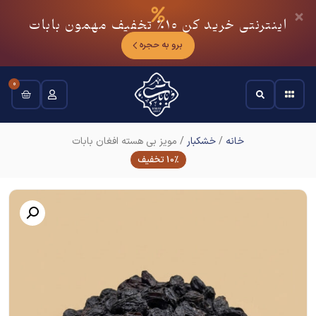
اینترنتی خرید کن
10٪
تخفیف مهمون بابات
برو به حجره
0
خانه
/
خشکبار
/ مویز بی هسته افغان بابات
10% تخفیف