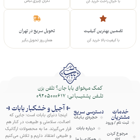
نگران چیزی نباش
با خیال راحت خرید کن
تضمین بهترین کیفیت
تحویل سریع در تهران
با کیفیت بالا خرید کن
همان روز تحویل بگیر
کمک میخوای بابا جان؟ تلفن بزن
تلـفن پشتیــبانی:
09205000617
⥼ آجیل و خشکبار بابات ⥽
خدمات
دسترسی سریع
اینجا دنیای بابات است؛ جایی که
مشتریان
حجره‌ی بـابـات
اصالت، سلامتی و طبیعت در کنار هم
ثبت نام / ورود
درباره بابات
قرار می‌گیرند. ما به محصولات ارگانیک
مرجوع کردن
و طبیعی اعتقاد داریم و تلاش می‌کنیم
همکاری با ما
کالا