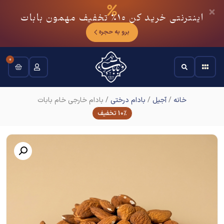
اینترنتی خرید کن
10٪
تخفیف مهمون بابات
برو به حجره
0
خانه
/
آجیل
/
بادام درختی
/ بادام خارجی خام بابات
10% تخفیف