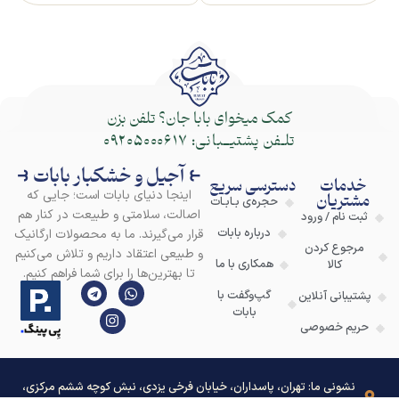
کمک میخوای بابا جان؟ تلفن بزن
تلـفن پشتیــبانی:
09205000617
⥼ آجیل و خشکبار بابات ⥽
خدمات
دسترسی سریع
اینجا دنیای بابات است؛ جایی که
مشتریان
حجره‌ی بـابـات
اصالت، سلامتی و طبیعت در کنار هم
ثبت نام / ورود
درباره بابات
قرار می‌گیرند. ما به محصولات ارگانیک
مرجوع کردن
و طبیعی اعتقاد داریم و تلاش می‌کنیم
همکاری با ما
کالا
تا بهترین‌ها را برای شما فراهم کنیم.
گپ‌وگفت با
پشتیبانی آنلاین
بابات
حریم خصوصی
نشونی ما: تهران، پاسداران، خیابان فرخی یزدی، نبش کوچه ششم مرکزی،