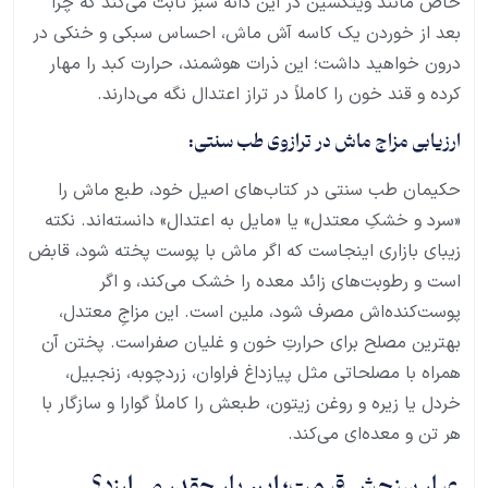
خاص مانند ویتکسین در این دانه سبز ثابت می‌کند که چرا
بعد از خوردن یک کاسه آش ماش، احساس سبکی و خنکی در
درون خواهید داشت؛ این ذرات هوشمند، حرارت کبد را مهار
کرده و قند خون را کاملاً در تراز اعتدال نگه می‌دارند.
ارزیابی مزاج ماش در ترازوی طب سنتی:
حکیمان طب سنتی در کتاب‌های اصیل خود، طبع ماش را
«سرد و خشکِ معتدل» یا «مایل به اعتدال» دانسته‌اند. نکته
زیبای بازاری اینجاست که اگر ماش با پوست پخته شود، قابض
است و رطوبت‌های زائد معده را خشک می‌کند، و اگر
پوست‌کنده‌اش مصرف شود، ملین است. این مزاجِ معتدل،
بهترین مصلح برای حرارتِ خون و غلیان صفراست. پختن آن
همراه با مصلحاتی مثل پیازداغ فراوان، زردچوبه، زنجبیل،
خردل یا زیره و روغن زیتون، طبعش را کاملاً گوارا و سازگار با
هر تن و معده‌ای می‌کند.
عیارِ سنجش قیمت؛ این بار چقدر می‌ارزد؟