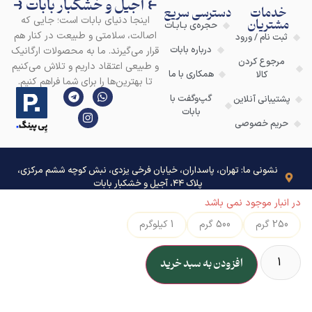
⥼ آجیل و خشکبار بابات ⥽
خدمات
دسترسی سریع
اینجا دنیای بابات است؛ جایی که
مشتریان
حجره‌ی بـابـات
اصالت، سلامتی و طبیعت در کنار هم
ثبت نام / ورود
درباره بابات
قرار می‌گیرند. ما به محصولات ارگانیک
مرجوع کردن
و طبیعی اعتقاد داریم و تلاش می‌کنیم
همکاری با ما
کالا
تا بهترین‌ها را برای شما فراهم کنیم.
گپ‌وگفت با
پشتیبانی آنلاین
بابات
حریم خصوصی
نشونی ما: تهران، پاسداران، خیابان فرخی یزدی، نبش کوچه ششم مرکزی،
پلاک ۴۴، آجیل و خشکبار بابات
در انبار موجود نمی باشد
250 گرم
500 گرم
1 کیلوگرم
افزودن به سبد خرید