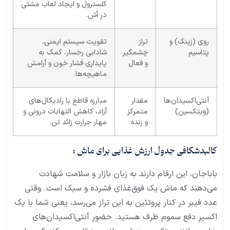
کلسترول و ایجاد لعاب مَشتی
در آش.
روی (زینک) و
تراز
تقویت سیستم ایمنی،
پتاسیم
چشمگیر
شادابی رخسار، کمک به
و فعال
پایداری فشار خون و آرامش
ماهیچه‌ها.
آنتی‌اکسیدان‌ها
مقدار
مبارزه قاطع با رادیکال‌های
(ویتکسین)
متمرکز
آزاد، کاهش التهابات درونی و
و زنده
مهار حرارت زائد تن.
کالبدشکافی جدول ارزش غذایی برای ماش :
باباجان، این ارقام دارند به زبان بازار و سلامت شهادت
می‌دهند که ماش یک فوق‌غذای فشرده و سبک است. وقتی
عدد فیبر در کنار پروتئین به این تراز می‌رسد، یعنی شما با یک
اکسیرِ دفع سموم طرف هستید. حضور آنتی‌اکسیدان‌های