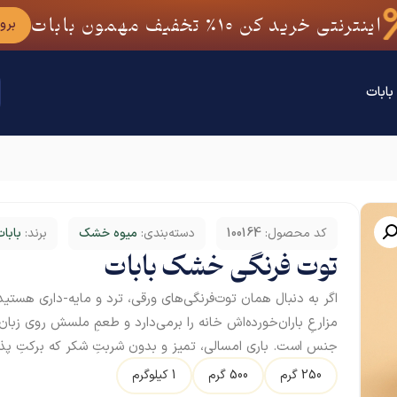
اینترنتی خرید کن
10٪
تخفیف مهمون بابات
برو
بابات
کد محصول:
100164
دسته‌بندی:
میوه خشک
برند:
بابات
توت فرنگی خشک بابات
اگر به دنبال همان توت‌فرنگی‌های ورقی، ترد و مایه-داری هستی
مزارعِ باران‌خورده‌اش خانه را برمی‌دارد و طعمِ ملسش روی زبان
جنس است. باری امسالی، تمیز و بدون شربتِ شکر که برکتِ پذیر
250 گرم
500 گرم
1 کیلوگرم