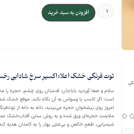
افزودن به سبد خرید
توت فرنگی خشک اعلا؛ اکسیرِ سرخِ شادابیِ رخسار
نگی
سلام و صفا آوردید باباجان؛ قدمتان روی چشم، حجره را منور 
است؛ اگر کاسب با وسواس به آن نگاه نکند، موقع خشک شدن 
امروز روی پیشخوانِ حجره می‌بینید، دانه به دانه از توت‌فر
ملایمتِ حجره‌ای ورق شده و به روشِ سنتی آفتاب‌خشک عمل آ
شیمیایی، طعمِ خالص و بی‌غشِ بهار را به کامتان هدیه کند