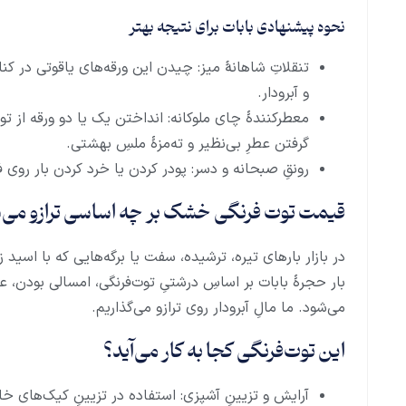
نحوه پیشنهادی بابات برای نتیجه بهتر
تنقلاتِ شاهانهٔ میز: چیدن این ورقه‌های یاقوتی در کن
و آبرودار.
معطرکنندهٔ چای ملوکانه: انداختن یک یا دو ورقه از
گرفتن عطرِ بی‌نظیر و ته‌مزهٔ ملسِ بهشتی.
رونقِ صبحانه و دسر: پودر کردن یا خرد کردن بار روی ف
قیمت توت فرنگی خشک بر چه اساسی ترازو می‌
در بازار بارهای تیره، ترشیده، سفت یا برگه‌هایی که با اسید 
بار حجرهٔ بابات بر اساسِ درشتیِ توت‌فرنگی، امسالی بودن، 
می‌شود. ما مالِ آبرودار روی ترازو می‌گذاریم.
این توت‌فرنگی کجا به کار می‌آید؟
آرایش و تزیینِ آشپزی: استفاده در تزیینِ کیک‌های خ