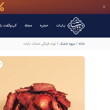
بـابـات
حجره
مجله
گپ‌وگفت با 
خانه
/
میوه خشک
/ توت فرنگی خشک بابات