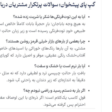
گپِ پای پیشخوان؛ سوالات پرتکرار مشتریان درب
آیا به این توت‌فرنگی‌ها شکر یا شربت زده شده؟
به هیچ وجه باباجان؛ بارِ حجرهٔ بابات کاملاً خالص 
طبیعیِ خودِ توت‌فرنگی رسیده است و زیر زبان حالتِ ل
چرا بعضی از بارهای بازار خیلی قرمزِ روشن هستند؟
مشتی، به آن بارها رنگ‌های خوراکی یا اسیدهای خاص 
آفتاب‌خشک رنگی عقیقی، موقر و اصیل دارد که گویای 
آیا بار نرم است یا خشک و سفت؟
بافتِ بار حالتِ چیپسیِ ترد و لطیفی دارد که نه مث
دقیقاً به اندازه‌ای که زیر دندان به راحتی آب شود.
اگر بار به دستم رسید و راضی نبودم چه؟
قولِ کاسب یک‌کلام است؛ اگر ذره‌ای با این اوصاف مغا
احترام پس گرفته می‌شود.