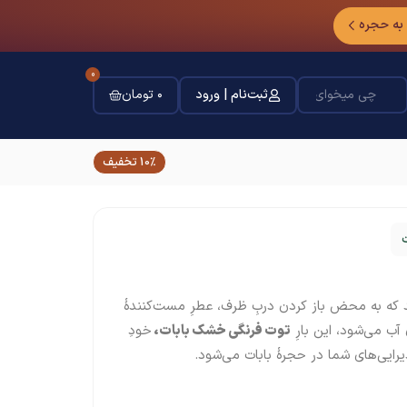
 به حجره
0
ثبت‌نام | ورود
۰
تومان
10% تخفیف
د که به محض باز کردن دربِ ظرف، عطرِ مست‌کنندهٔ
 آب می‌شود، این بارِ
توت فرنگی خشک بابات،
خودِ
ایی‌های شما در حجرهٔ بابات می‌شود.