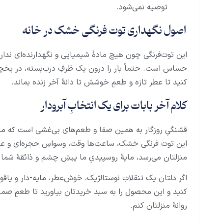
توصیه نمی‌شود.
اصول نگهداری توت فرنگی خشک در خانه
این توت‌فرنگی چون هیچ مادهٔ شیمیایی و نگهدارنده‌ای ندار
حساس است. حتماً بار را درون یک ظرفِ درب‌بسته، در یخچ
کنید تا عطر تازه و طعمِ خوشش تا دانهٔ آخر زنده بماند.
کلام آخر بابات برای یک انتخابِ آبرودار
قشنگیِ روزگار به همین صفا و طعم‌های بی‌غشی است که ما ر
این توت فرنگی خشک، ساعت‌ها وقت، وسواسِ حجره‌ای و عشق
منزلتان می‌رسد، مایهٔ روسپیدیِ ما پیشِ چشم و ذائقهٔ شما 
اگر دلتان یک تنقلاتِ نوستالژیک، خوش‌عطر، مایه-دار و یاقوت
کنید و این محصول را به سبد خریدتان بیاورید تا طعمِ صمیمیت
روانهٔ منزلتان کنم.