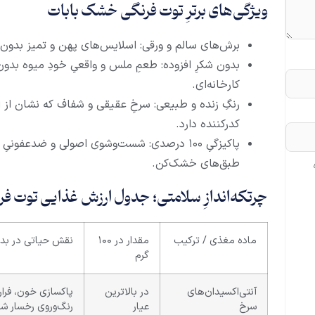
ویژگی‌های برترِ توت فرنگی خشک بابات
برش‌های سالم و ورقی: اسلایس‌های پهن و تمیز بدون 
بدون شکرِ افزوده: طعمِ ملس و واقعیِ خودِ میوه بد
کارخانه‌ای.
رنگِ زنده و طبیعی: سرخِ عقیقی و شفاف که نشان از ام
کدرکننده دارد.
پاکیزگیِ ۱۰۰ درصدی: شست‌وشوی اصولی و ضدعفو
طبق‌های خشک‌کن.
چرتکه‌اندازِ سلامتی؛ جدول ارزش غذایی توت فرنگی 
ماده مغذی / ترکیب
مقدار در ۱۰۰
نقش حیاتی در بد
گرم
آنتی‌اکسیدان‌های
در بالاترین
پاکسازی خون، فرار
سرخ
عیار
رنگ‌وروی رخسار شم