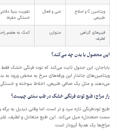
ویتامین C و املاح
غنی و فعال
تقویت بنیهٔ دفاع
طبیعی
خستگی مفرط.
فیبرهای گیاهی
متوازن
کمک به هضم راحتِ 
لطیف
این محصول با بدن چه می‌کند؟
باباجان، این جدول ثابت می‌کند که توت فرنگی خشک فقط ی
ویتامین‌های جاندارِ این ورقه‌های سرخ به محض ورود به بدن
می‌دهند و مثل یک صافیِ طبیعی، اخلاط سوخته و خستگی‌های
رازِ مزاج؛ طبع توت فرنگی خشک در طب سنتی چیست؟
طبع توت‌فرنگی تازه سرد و تر است، اما وقتی تبدیل به برگ
سمت «معتدل» میل می‌کند. این طبعِ متعادل و لطیف، غلیانِ 
مزاج‌ها یک هدیهٔ آبرودار است.