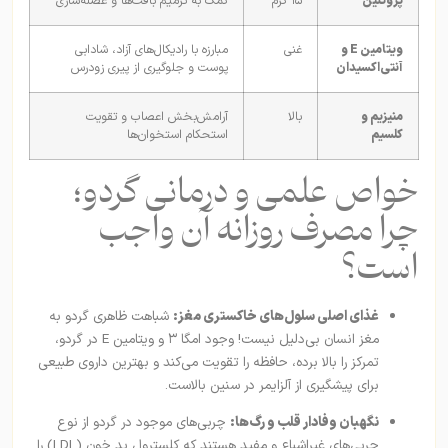
پروتئین
۱۵ گرم
کمک به ترمیم بافت‌ها و عضله‌سازی
ویتامین E و
غنی
مبارزه با رادیکال‌های آزاد، شادابی
آنتی‌اکسیدان
پوست و جلوگیری از پیری زودرس
منیزیم و
بالا
آرامش‌بخش اعصاب و تقویت
کلسیم
استحکام استخوان‌ها
خواص علمی و درمانی گردو؛
چرا مصرف روزانه آن واجب
است؟
غذای اصلی سلول‌های خاکستری مغز:
شباهت ظاهری گردو به
مغز انسان بی‌دلیل نیست! وجود امگا ۳ و ویتامین E در گردو،
تمرکز را بالا برده، حافظه را تقویت می‌کند و بهترین داروی طبیعی
برای پیشگیری از آلزایمر در سنین بالاست.
نگهبان وفادار قلب و رگ‌ها:
چربی‌های موجود در گردو از نوع
چربی‌های غیراشباع و مفید هستند که کلسترول بد خون (LDL) را