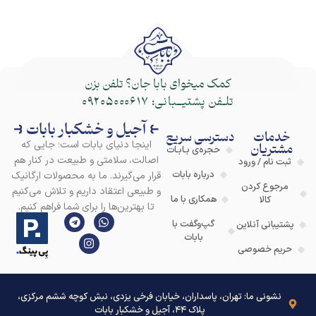
کمک میخوای بابا جان؟ تلفن بزن
تلـفن پشتیــبانی:
09205000617
⥼ آجیل و خشکبار بابات ⥽
خدمات
دسترسی سریع
اینجا دنیای بابات است؛ جایی که
مشتریان
حجره‌ی بـابـات
اصالت، سلامتی و طبیعت در کنار هم
ثبت نام / ورود
درباره بابات
قرار می‌گیرند. ما به محصولات ارگانیک
مرجوع کردن
و طبیعی اعتقاد داریم و تلاش می‌کنیم
همکاری با ما
کالا
تا بهترین‌ها را برای شما فراهم کنیم.
گپ‌وگفت با
پشتیبانی آنلاین
بابات
حریم خصوصی
نشونی ما: تهران، پاسداران، خیابان فرخی یزدی، نبش کوچه ششم مرکزی،
پلاک ۴۴، آجیل و خشکبار بابات