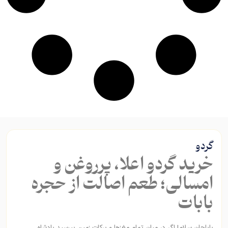
گردو
خرید گردو اعلا، پرروغن و
امسالی؛ طعم اصالت از حجره
بابات
باباجان سلام! اگر در میان تمام مغزها و برکات زمین بپرسید پادشاه