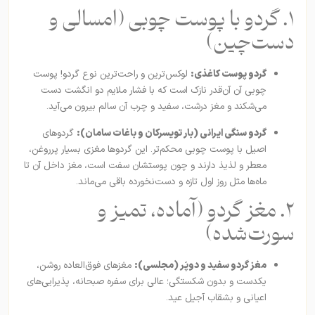
۱. گردو با پوست چوبی (امسالی و
دست‌چین)
گردو پوست کاغذی:
لوکس‌ترین و راحت‌ترین نوع گردو! پوست
چوبی آن آن‌قدر نازک است که با فشار ملایم دو انگشت دست
می‌شکند و مغز درشت، سفید و چرب آن سالم بیرون می‌آید.
گردو سنگی ایرانی (بار تویسرکان و باغات سامان):
گردوهای
اصیل با پوست چوبی محکم‌تر. این گردو‌ها مغزی بسیار پرروغن،
معطر و لذیذ دارند و چون پوستشان سفت است، مغز داخل آن تا
ماه‌ها مثل روز اول تازه و دست‌نخورده باقی می‌ماند.
۲. مغز گردو (آماده، تمیز و
سورت‌شده)
مغز گردو سفید و دوپَر (مجلسی):
مغزهای فوق‌العاده روشن،
یکدست و بدون شکستگی؛ عالی برای سفره صبحانه، پذیرایی‌های
اعیانی و بشقاب آجیل عید.