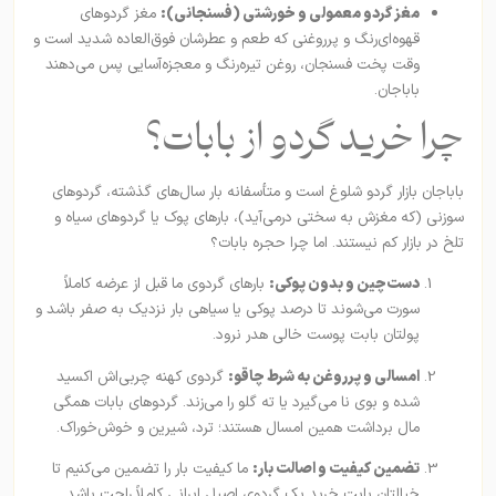
مغز گردو معمولی و خورشتی (فسنجانی):
مغز گردوهای
قهوه‌ای‌رنگ و پرروغنی که طعم و عطرشان فوق‌العاده شدید است و
وقت پخت فسنجان، روغن تیره‌رنگ و معجزه‌آسایی پس می‌دهند
باباجان.
چرا خرید گردو از بابات؟
باباجان بازار گردو شلوغ است و متأسفانه بار سال‌های گذشته، گردوهای
سوزنی (که مغزش به سختی درمی‌آید)، بارهای پوک یا گردوهای سیاه و
تلخ در بازار کم نیستند. اما چرا حجره بابات؟
دست‌چین و بدون پوکی:
بارهای گردوی ما قبل از عرضه‌ کاملاً
سورت می‌شوند تا درصد پوکی یا سیاهی بار نزدیک به صفر باشد و
پولتان بابت پوست خالی هدر نرود.
امسالی و پرروغن به شرط چاقو:
گردوی کهنه چربی‌اش اکسید
شده و بوی نا می‌گیرد یا ته گلو را می‌زند. گردوهای بابات همگی
مال برداشت همین امسال هستند؛ ترد، شیرین و خوش‌خوراک.
تضمین کیفیت و اصالت بار:
ما کیفیت بار را تضمین می‌کنیم تا
خیالتان بابت خرید یک گردوی اصیل ایرانی کاملاً راحت باشد