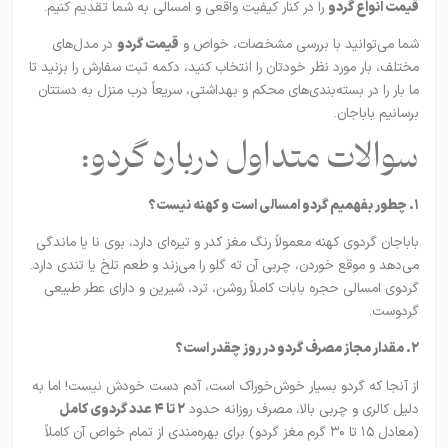
قیمت انواع گردو
را در کنار کیفیت واقعی و امسالی به شما تقدیم کنیم.
شما می‌توانید با بررسی مشخصات، خواص و
قیمت گردو
در مدل‌های
مختلف، بار مورد نظر خودتان را انتخاب کنید، دکمه ثبت سفارش را بزنید تا
ما بار را در بسته‌بندی‌های محکم و بهداشتی، سریعاً درب منزل به دستتان
برسانیم باباجان.
سوالات متداول درباره گردو:
۱. چطور بفهمیم گردو امسالی است و کهنه نیست؟
باباجان گردوی کهنه معمولاً رنگ مغز کدر و تیره‌ای دارد، بوی نا یا ماندگی
می‌دهد و موقع خوردن، چربی آن ته گلو را می‌زند و طعم تلخ یا تندی دارد.
گردوی امسالی حجره بابات کاملاً روشن، ترد، شیرین و دارای عطر طبیعی
گردوست.
۲. مقدار مجاز مصرف گردو در روز چقدر است؟
از آنجا که گردو بسیار خوش‌خوراک است، آدم دست خودش نیست! اما به
دلیل کالری و چربی بالا، مصرف روزانه حدود
۲ تا ۴ عدد گردوی کامل
(معادل ۱۵ تا ۳۰ گرم مغز گردو) برای بهره‌مندی از تمام خواص آن کاملاً