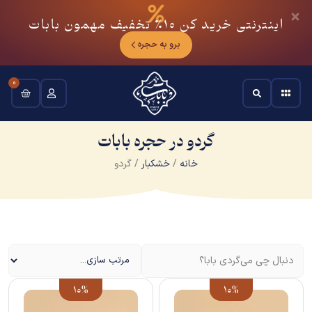
اینترنتی خرید کن
10٪
تخفیف مهمون بابات
برو به حجره
0
گردو در حجره بابات
خانه
/
خشکبار
/ گردو
10%
10%