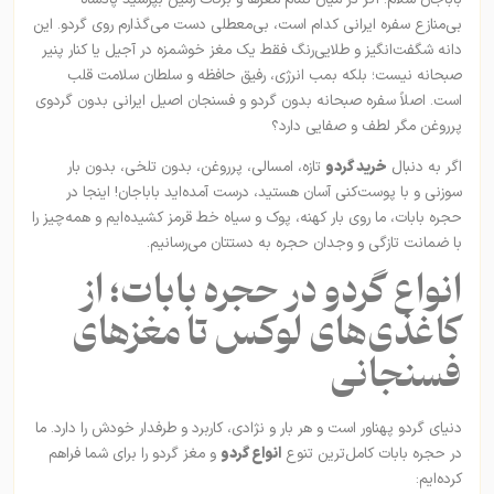
بی‌منازع سفره ایرانی کدام است، بی‌معطلی دست می‌گذارم روی گردو. این
دانه شگفت‌انگیز و طلایی‌رنگ فقط یک مغز خوشمزه در آجیل یا کنار پنیر
صبحانه نیست؛ بلکه بمب انرژی، رفیق حافظه و سلطان سلامت قلب
است. اصلاً سفره صبحانه بدون گردو و فسنجان اصیل ایرانی بدون گردوی
پرروغن مگر لطف و صفایی دارد؟
اگر به دنبال
خرید گردو
تازه، امسالی، پرروغن، بدون تلخی، بدون بار
سوزنی و با پوست‌کنی آسان هستید، درست آمده‌اید باباجان! اینجا در
حجره بابات، ما روی بار کهنه، پوک و سیاه خط قرمز کشیده‌ایم و همه‌چیز را
با ضمانت تازگی و وجدان حجره به دستتان می‌رسانیم.
انواع گردو در حجره بابات؛ از
کاغذی‌های لوکس تا مغزهای
فسنجانی
دنیای گردو پهناور است و هر بار و نژادی، کاربرد و طرفدار خودش را دارد. ما
در حجره بابات کامل‌ترین تنوع
انواع گردو
و مغز گردو را برای شما فراهم
کرده‌ایم: