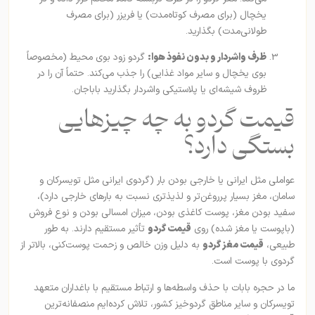
یخچال (برای مصرف کوتاه‌مدت) یا فریزر (برای مصرف
طولانی‌مدت) بگذارید.
ظرف واشردار و بدون نفوذ هوا:
گردو زود بوی محیط (مخصوصاً
بوی یخچال و سایر مواد غذایی) را جذب می‌کند. حتماً آن را در
ظروف شیشه‌ای یا پلاستیکی واشردار بگذارید باباجان.
قیمت گردو به چه چیزهایی
بستگی دارد؟
عواملی مثل ایرانی یا خارجی بودن بار (گردوی ایرانی مثل تویسرکان و
سامان، مغز بسیار پرروغن‌تر و لذیذتری نسبت به بارهای خارجی دارد)،
سفید بودن مغز، پوست کاغذی بودن، میزان امسالی بودن و نوع فروش
(باپوست یا مغز شده) روی
قیمت گردو
تأثیر مستقیم دارند. به طور
طبیعی،
قیمت مغز گردو
به دلیل وزن خالص و زحمت پوست‌کنی، بالاتر از
گردوی با پوست است.
ما در حجره بابات با حذف واسطه‌ها و ارتباط مستقیم با باغداران متعهد
تویسرکان و سایر مناطق گردوخیز کشور، تلاش کرده‌ایم منصفانه‌ترین