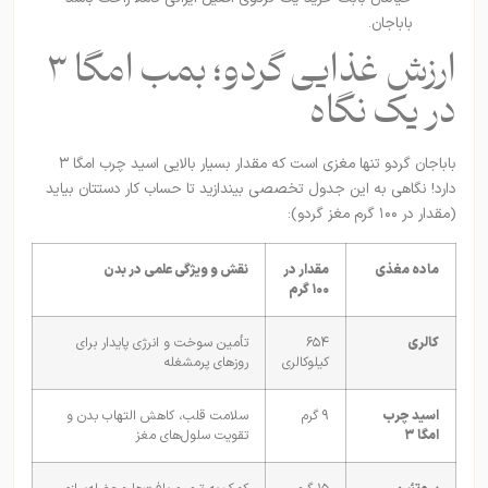
باباجان.
ارزش غذایی گردو؛ بمب امگا ۳
در یک نگاه
باباجان گردو تنها مغزی است که مقدار بسیار بالایی اسید چرب امگا ۳
دارد! نگاهی به این جدول تخصصی بیندازید تا حساب کار دستتان بیاید
(مقدار در ۱۰۰ گرم مغز گردو):
ماده مغذی
مقدار در
نقش و ویژگی علمی در بدن
۱۰۰ گرم
کالری
۶۵۴
تأمین سوخت و انرژی پایدار برای
کیلوکالری
روزهای پرمشغله
اسید چرب
۹ گرم
سلامت قلب، کاهش التهاب بدن و
امگا ۳
تقویت سلول‌های مغز