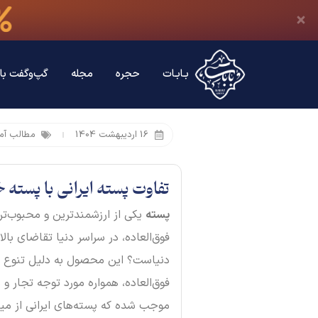
بـابـات
حجره
مجله
گپ‌وگفت با 
16 اردیبهشت 1404
مطالب آم
تفاوت پسته ایرانی با پست
پسته
یکی از ارزشمندترین و محبوب‌
فوق‌العاده، در سراسر دنیا تقاضای بالا
دنیاست؟ این محصول به دلیل تنوع گست
فوق‌العاده، همواره مورد توجه تجار و
موجب شده که پسته‌های ایرانی از میز