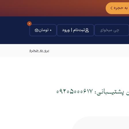
 به حجره
0
ثبت‌نام | ورود
۰
تومان
برو به حجره
ن پشتیــبانی:
09205000617