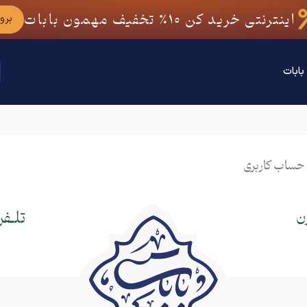
اینترنتی خرید کن
10٪
تخفیف مهمون بابات
برو
بابات
حساب کاربری
ن
تلـف