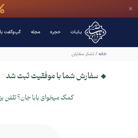
بـابـات
حجره
مجله
گپ‌وگفت با 
خانه
/ تشکر سفارش
سفارش شما با موفقیت ثبت شد
کمک میخوای بابا جان؟ تلفن بز