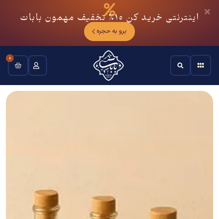
اینترنتی خرید کن
10٪
تخفیف مهمون بابات
برو به حجره
0