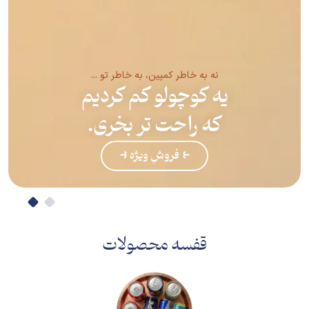
نه به خاطر کمپین، به خاطر تو ...
یه کوچولو کم کردیم
که راحت تر بخری.
⥼ فروشِ ویژه ⥽
قفسه محصولات