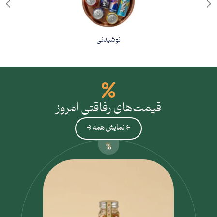
نوشیدنی
قیمت‌های رفاقتی امروز
⥼ نمایش همه ⥽
%